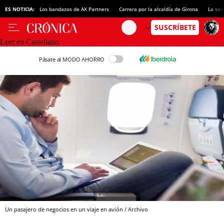
ES NOTICIA:
Los bandazos de AX Partners
Carrera por la alcaldía de Girona
La sec
Leer en Castellano
Pásate al MODO AHORRO
Un pasajero de negocios en un viaje en avión / Archivo