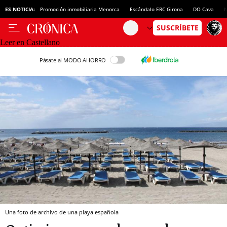
ES NOTICIA:
Promoción inmobiliaria Menorca
Escándalo ERC Girona
DO Cava
N
Leer en Castellano
Pásate al MODO AHORRO
Una foto de archivo de una playa española