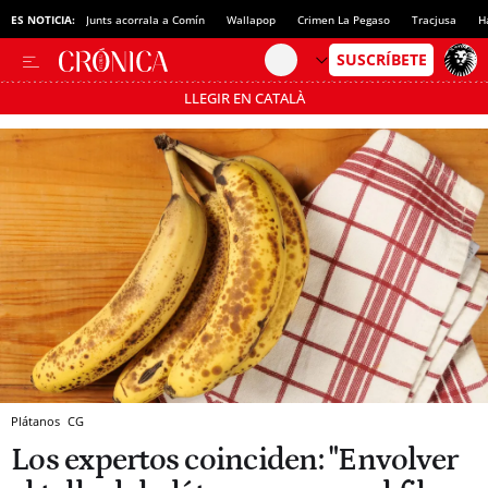
ES NOTICIA:
Junts acorrala a Comín
Wallapop
Crimen La Pegaso
Tracjusa
H
LLEGIR EN CATALÀ
Pásate al MODO AHORRO
Plátanos
CG
Los expertos coinciden: "Envolver