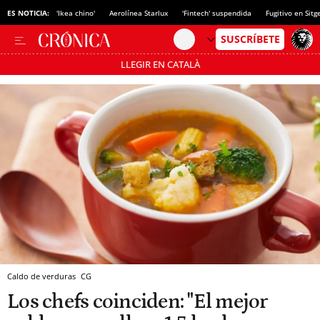
ES NOTICIA:
'Ikea chino'
Aerolínea Starlux
'Fintech' suspendida
Fugitivo en Sitg
LLEGIR EN CATALÀ
Pásate al MODO AHORRO
Caldo de verduras
CG
Los chefs coinciden: "El mejor