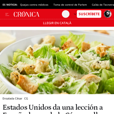
ES NOTICIA:
Quejas contra médicos
Toma de control de Parlem
Caída de Tecnotr
LLEGIR EN CATALÀ
Pásate al MODO AHORRO
Ensalada César
CG
Estados Unidos da una lección a