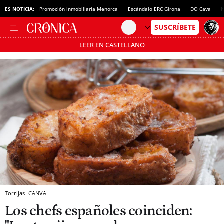
ES NOTICIA:
Promoción inmobiliaria Menorca
Escándalo ERC Girona
DO Cava
N
LEER EN CASTELLANO
Pásate al MODO AHORRO
Torrijas
CANVA
Los chefs españoles coinciden: