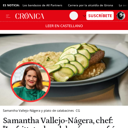
ES NOTICIA:
Los bandazos de AX Partners
Carrera por la alcaldía de Girona
La sec
LEER EN CASTELLANO
Pásate al MODO AHORRO
Samantha Vallejo-Nágera y plato de calabacines
CG
Samantha Vallejo-Nágera, chef: