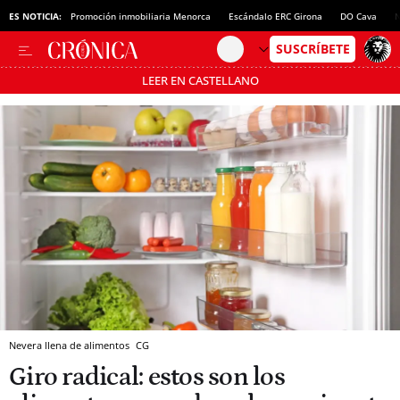
ES NOTICIA:
Promoción inmobiliaria Menorca
Escándalo ERC Girona
DO Cava
N
LEER EN CASTELLANO
Pásate al MODO AHORRO
Nevera llena de alimentos
CG
Giro radical: estos son los