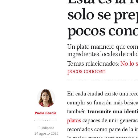
solo se pr
pocos con
Un plato marinero que combi
ingredientes locales de cali
Temas relacionados:
No lo s
pocos conocen
En cada ciudad existe una rec
cumplir su función más básica
transmite una ident
también
Paola García
platos
capaces de unir generac
recordados como parte de la in
Publicada
24 agosto 2025
la mejor excusa para sentarse 