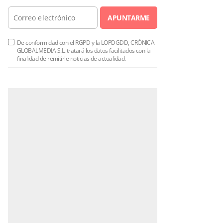
APUNTARME
De conformidad con el RGPD y la LOPDGDD, CRÓNICA
GLOBALMEDIA S.L. tratará los datos facilitados con la
finalidad de remitirle noticias de actualidad.