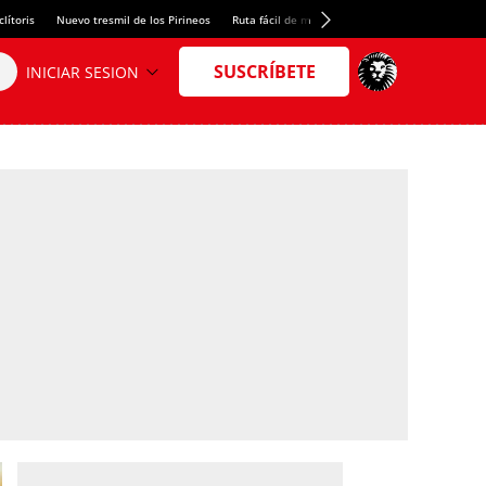
lítoris
Nuevo tresmil de los Pirineos
Ruta fácil de montaña
El arroz más meloso