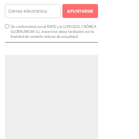
APUNTARME
De conformidad con el RGPD y la LOPDGDD, CRÓNICA
GLOBALMEDIA S.L. tratará los datos facilitados con la
finalidad de remitirle noticias de actualidad.