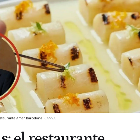
restaurante Amar Barcelona
CANVA
s: el restaurante