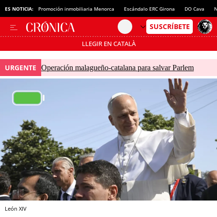
ES NOTICIA:
Promoción inmobiliaria Menorca
Escándalo ERC Girona
DO Cava
N
LLEGIR EN CATALÀ
Pásate al MODO AHORRO
URGENTE
Operación malagueño-catalana para salvar Parlem
León XIV