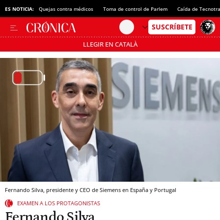
ES NOTICIA:
Quejas contra médicos
Toma de control de Parlem
Caída de Tecnotr
LLEGIR EN CATALÀ
Pásate al MODO AHORRO
Fernando Silva, presidente y CEO de Siemens en España y Portugal
EXAMEN A LOS PROTAGONISTAS
Fernando Silva