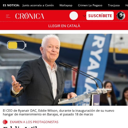
ES NOTICIA:
Junts acorrala a Comín
Wallapop
Crimen La Pegaso
Tracjusa
H
LLEGIR EN CATALÀ
Pásate al MODO AHORRO
El CEO de Ryanair DAC, Eddie Wilson, durante la inauguración de su nuevo
hangar de mantenimiento en Barajas, el pasado 18 de marzo
EXAMEN A LOS PROTAGONISTAS