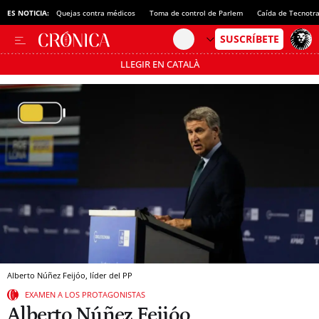
ES NOTICIA:
Quejas contra médicos
Toma de control de Parlem
Caída de Tecnotr
LLEGIR EN CATALÀ
Pásate al MODO AHORRO
Alberto Núñez Feijóo, líder del PP
EXAMEN A LOS PROTAGONISTAS
Alberto Núñez Feijóo