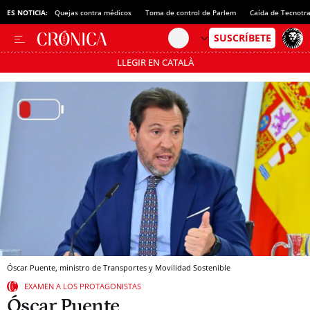
ES NOTICIA:
Quejas contra médicos
Toma de control de Parlem
Caída de Tecnotr
LLEGIR EN CATALÀ
Pásate al MODO AHORRO
Óscar Puente, ministro de Transportes y Movilidad Sostenible
EXAMEN A LOS PROTAGONISTAS
Óscar Puente