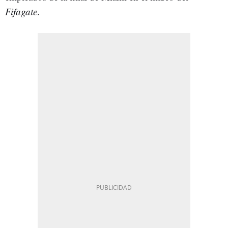
Fifagate
.