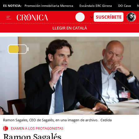
ES NOTICIA:
Promoción inmobiliaria Menorca
Escándalo ERC Girona
DO Cava
N
LLEGIR EN CATALÀ
Pásate al MODO AHORRO
Ramon Sagales, CEO de Sagalés, en una imagen de archivo.
Cedida
EXAMEN A LOS PROTAGONISTAS
Ramon Sagalés