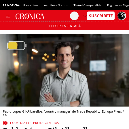
ES NOTICIA:
'Ikea chino'
Aerolínea Starlux
'Fintech' suspendida
Fugitivo en Sitg
LLEGIR EN CATALÀ
Pásate al MODO AHORRO
Pablo López Gil-Albarellos, 'country manager' de Trade Republic.
Europa Press /
CG
EXAMEN A LOS PROTAGONISTAS