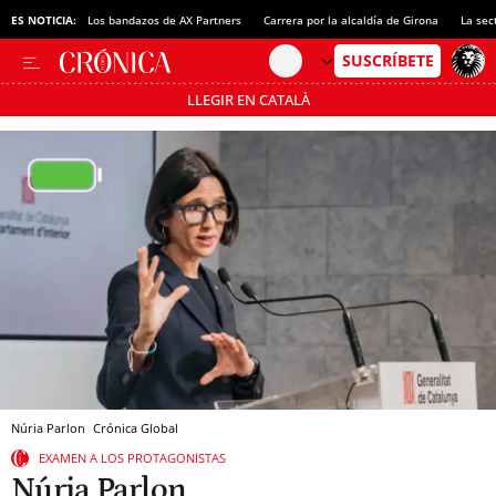
ES NOTICIA:
Los bandazos de AX Partners
Carrera por la alcaldía de Girona
La sec
LLEGIR EN CATALÀ
Pásate al MODO AHORRO
Núria Parlon
Crónica Global
EXAMEN A LOS PROTAGONISTAS
Núria Parlon