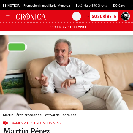
ES NOTICIA:
Promoción inmobiliaria Menorca
Escándalo ERC Girona
DO Cava
N
LEER EN CASTELLANO
Pásate al MODO AHORRO
Martín Pérez, creador del Festival de Pedralbes
EXAMEN A LOS PROTAGONISTAS
Martín Pérez