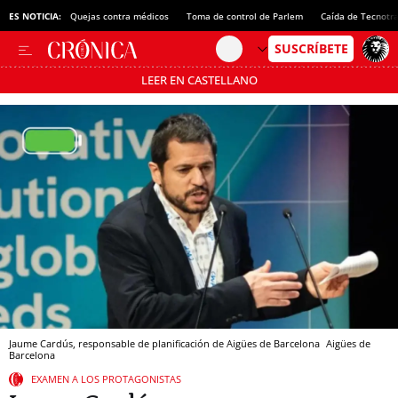
ES NOTICIA:
Quejas contra médicos
Toma de control de Parlem
Caída de Tecnotr
LEER EN CASTELLANO
Pásate al MODO AHORRO
Jaume Cardús, responsable de planificación de Aigües de Barcelona
Aigües de
Barcelona
EXAMEN A LOS PROTAGONISTAS