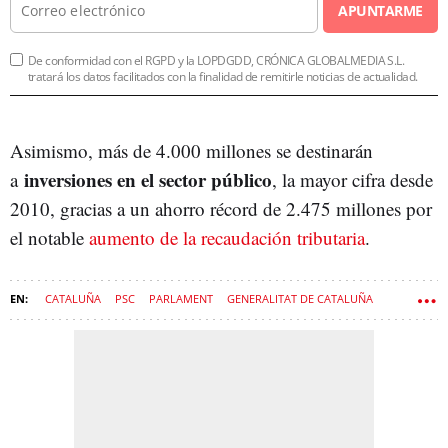
APUNTARME
De conformidad con el RGPD y la LOPDGDD, CRÓNICA GLOBALMEDIA S.L.
tratará los datos facilitados con la finalidad de remitirle noticias de actualidad.
Asimismo, m
ás de 4.000 millones se destinarán
inversiones en el sector público
a
, la mayor cifra desde
2010, gracias a un ahorro récord de 2.475 millones por
el notable
aumento de la recaudación tributaria
.
CATALUÑA
PSC
PARLAMENT
GENERALITAT DE CATALUÑA
PRESUPUESTOS
GOVERN
ALÍCIA ROMERO