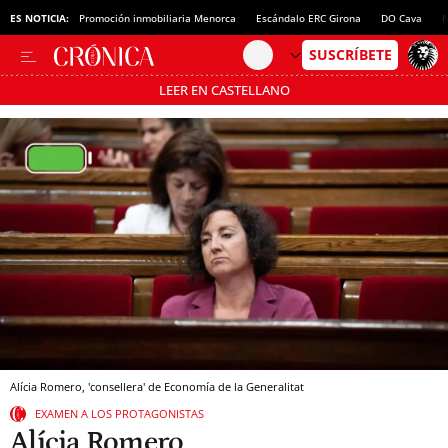
ES NOTICIA:
Promoción inmobiliaria Menorca
Escándalo ERC Girona
DO Cava
N
LEER EN CASTELLANO
Pásate al MODO AHORRO
Alícia Romero, 'consellera' de Economía de la Generalitat
EXAMEN A LOS PROTAGONISTAS
Alícia Romero