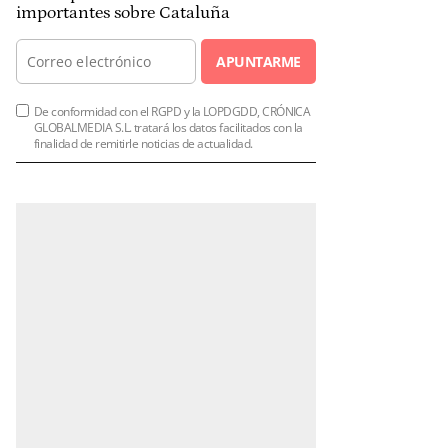
importantes sobre Cataluña
APUNTARME
De conformidad con el RGPD y la LOPDGDD, CRÓNICA
GLOBALMEDIA S.L. tratará los datos facilitados con la
finalidad de remitirle noticias de actualidad.