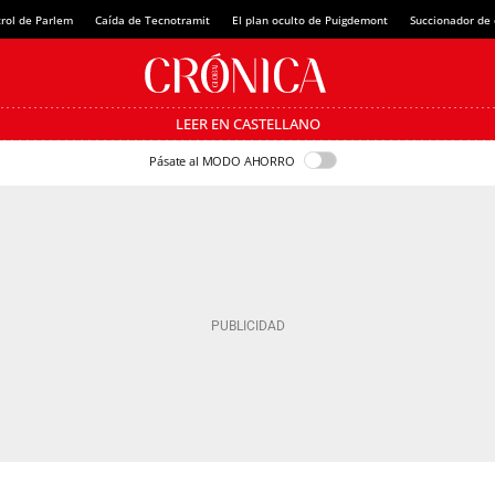
rol de Parlem
Caída de Tecnotramit
El plan oculto de Puigdemont
Succionador de c
LEER EN CASTELLANO
Pásate al MODO AHORRO