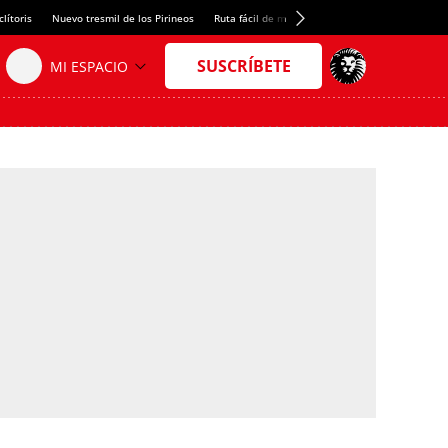
lítoris
Nuevo tresmil de los Pirineos
Ruta fácil de montaña
El arroz más meloso