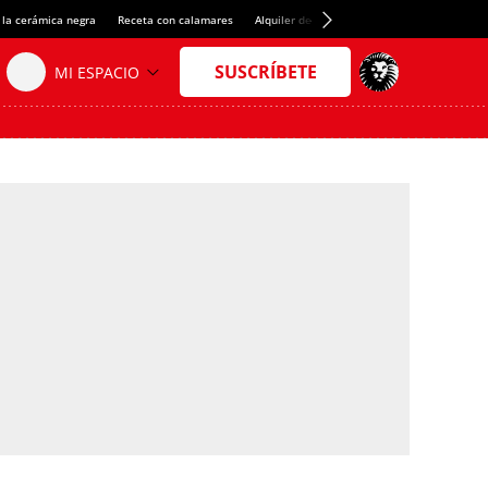
 la cerámica negra
Receta con calamares
Alquiler de habitaciones en España
Créd