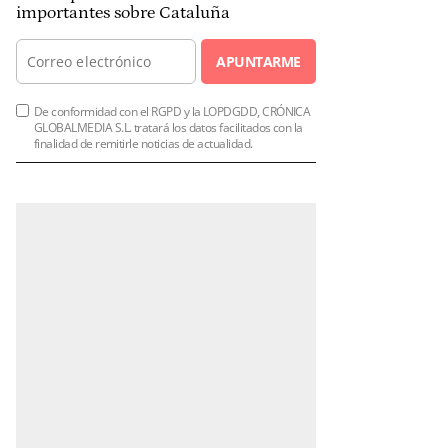
importantes sobre Cataluña
APUNTARME
De conformidad con el RGPD y la LOPDGDD, CRÓNICA
GLOBALMEDIA S.L. tratará los datos facilitados con la
finalidad de remitirle noticias de actualidad.