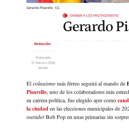
Gerardo Pisarello
CG
EXAMEN A LOS PROTAGONISTAS
Gerardo Pi
Redacción
Publicada
21 febrero 2026
00:00h
El
colauismo
más férreo seguirá al mando de
Pisarello
, uno de los colaboradores más estre
cand
su carrera política, fue elegido ayer como
la ciudad
en las elecciones municipales de 202
outsider
Bob Pop en unas primarias sin sorpre