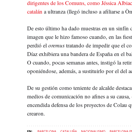
dirigentes de los Comuns, como Jéssica Albi
catalán
a ultranza (llegó incluso a afiliarse a
De esto último ha dado muestras en un sinfín
imagen que le hizo famoso cuando, en las fiest
perdió el
oremus
tratando de impedir que el c
Díaz exhibiera una bandera de España en el b
O cuando, pocas semanas antes, instigó la reti
oponiéndose, además, a sustituirlo por el del a
De su gestión como teniente de alcalde destac
medios de comunicación no afines a su causa, c
encendida defensa de los proyectos de Colau q
crearon.
BARCELONA
CATALUÑA
NACIONALISMO
BARCELONA 