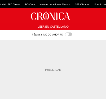
ándalo ERC Girona
DO Cava
Nuevas dotaciones Mossos
365 Obrador
Pueblo de
LEER EN CASTELLANO
Pásate al MODO AHORRO