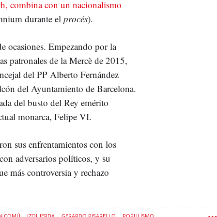
ach, combina con un nacionalismo
 Òmnium durante el
procés
).
 de ocasiones. Empezando por la
as patronales de la Mercè de 2015,
oncejal del PP Alberto Fernández
alcón del Ayuntamiento de Barcelona.
rada del busto del Rey emérito
ctual monarca, Felipe VI.
aron sus enfrentamientos con los
on adversarios políticos, y su
ue más controversia y rechazo
EN COMÚ
IZQUIERDA
GERARDO PISARELLO
POPULISMO