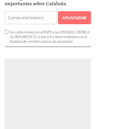
importantes sobre Cataluña
APUNTARME
De conformidad con el RGPD y la LOPDGDD, CRÓNICA
GLOBALMEDIA S.L. tratará los datos facilitados con la
finalidad de remitirle noticias de actualidad.