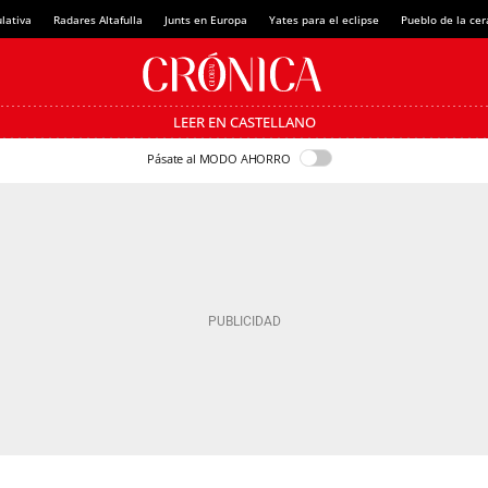
lativa
Radares Altafulla
Junts en Europa
Yates para el eclipse
Pueblo de la ce
LEER EN CASTELLANO
Pásate al MODO AHORRO