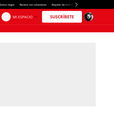
rámica negra
Receta con calamares
Alquiler de habitaciones en España
Crédito del