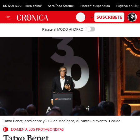
ES NOTICIA:
'Ikea chino'
Aerolínea Starlux
'Fintech' suspendida
Fugitivo en Sitg
Pásate al MODO AHORRO
Tatxo Benet, presidente y CEO de Mediapro, durante un evento
Cedida
EXAMEN A LOS PROTAGONISTAS
Tatxo Benet