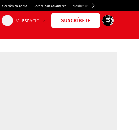
 la cerámica negra
Receta con calamares
Alquiler de habitaciones en España
Créd