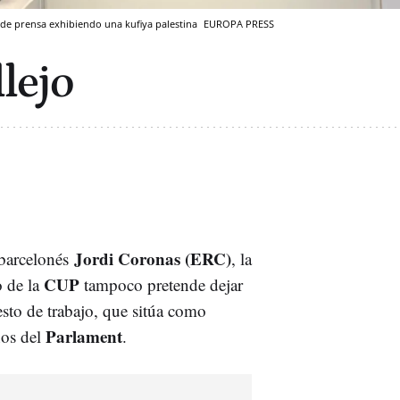
a de prensa exhibiendo una kufiya palestina
EUROPA PRESS
llejo
Jordi Coronas (ERC)
 barcelonés
, la
CUP
o de la
tampoco pretende dejar
sto de trabajo, que sitúa como
Parlament
nos del
.