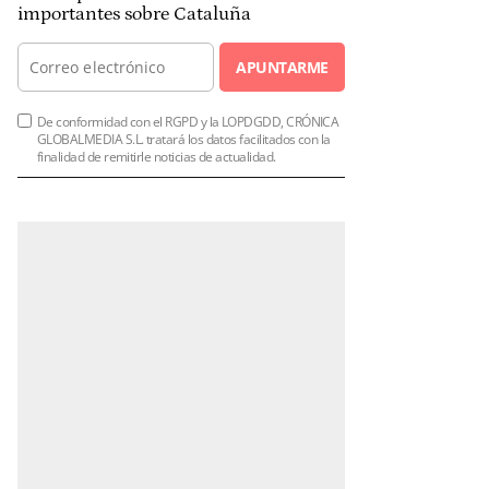
importantes sobre Cataluña
APUNTARME
De conformidad con el RGPD y la LOPDGDD, CRÓNICA
GLOBALMEDIA S.L. tratará los datos facilitados con la
finalidad de remitirle noticias de actualidad.