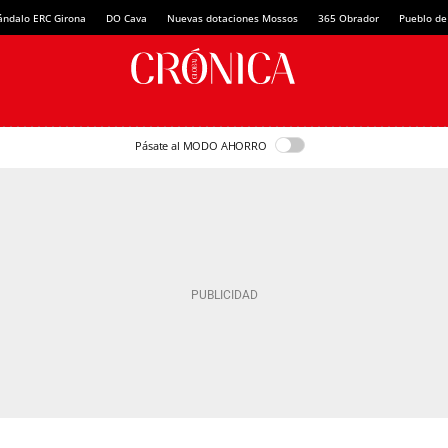
ándalo ERC Girona
DO Cava
Nuevas dotaciones Mossos
365 Obrador
Pueblo de
Pásate al MODO AHORRO