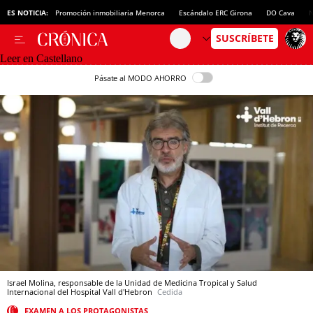
ES NOTICIA:
Promoción inmobiliaria Menorca
Escándalo ERC Girona
DO Cava
N
Leer en Castellano
Pásate al MODO AHORRO
Israel Molina, responsable de la Unidad de Medicina Tropical y Salud
Internacional del Hospital Vall d'Hebron
Cedida
EXAMEN A LOS PROTAGONISTAS