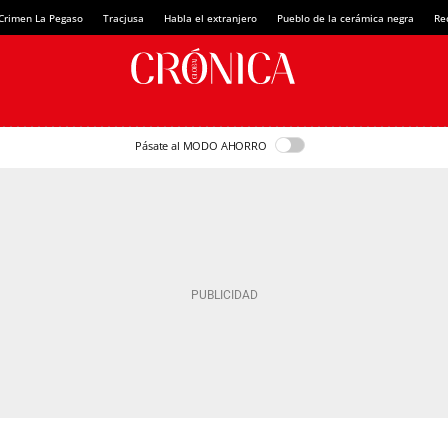
Crimen La Pegaso
Tracjusa
Habla el extranjero
Pueblo de la cerámica negra
Re
Pásate al MODO AHORRO