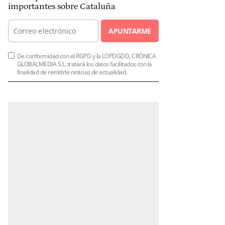
importantes sobre Cataluña
APUNTARME
De conformidad con el RGPD y la LOPDGDD, CRÓNICA
GLOBALMEDIA S.L. tratará los datos facilitados con la
finalidad de remitirle noticias de actualidad.