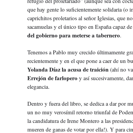
refugio del proletariado” (aunque sea con cócte
que hay gente lo suficientemente solidaria (o i
caprichitos proletarios al señor Iglesias, que n
sacamuelas y el único tipo en España capaz d
del gobierno para meterse a tabernero
.
Tenemos a Pablo muy crecido últimamente grac
recientemente y en el que pone a caer de un b
Yolanda Díaz la acusa de traición
(ahí no v
Errejón de farlopero
y así sucesivamente, da
elegancia.
Dentro y fuera del libro, se dedica a dar por 
un no muy verosímil retorno triunfal de Pode
la candidatura de Irene Montero a las presiden
mueren de ganas de votar por ella!). Y para ci