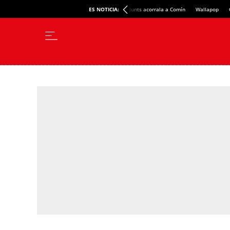
ES NOTICIA:
Junts acorrala a Comín
Wallapop