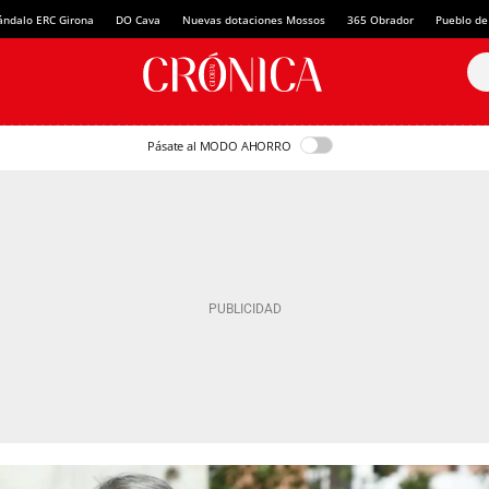
ándalo ERC Girona
DO Cava
Nuevas dotaciones Mossos
365 Obrador
Pueblo de
Pásate al MODO AHORRO