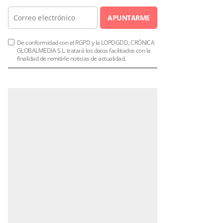
APUNTARME
De conformidad con el RGPD y la LOPDGDD, CRÓNICA
GLOBALMEDIA S.L. tratará los datos facilitados con la
finalidad de remitirle noticias de actualidad.