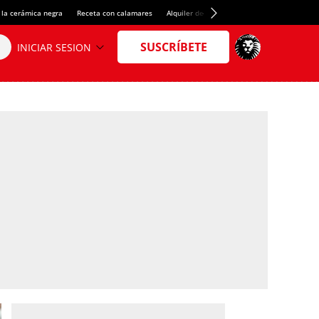
 la cerámica negra
Receta con calamares
Alquiler de habitaciones en España
Créd