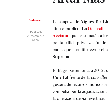
Redacción
Aigües Ter-L
La chapuza de
dinero público. La
Generalita
Publicada
Acciona
, que se sumarán a los
22 marzo 2025
00:00h
por la fallida privatización 
partes que permitirá cerrar el 
Supremo
.
El litigio se remonta a 2012,
Colell
al frente de la
conselle
gestora de recursos hídricos s
competía por la adjudicación, 
la operación debía revertirse.