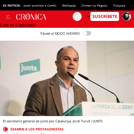
ES NOTICIA:
Junts acorrala a Comín
Wallapop
Crimen La Pegaso
Tracjusa
H
Leer en Castellano
Pásate al MODO AHORRO
El secretario general de Junts per Catalunya, Jordi Turull / JUNTS
EXAMEN A LOS PROTAGONISTAS