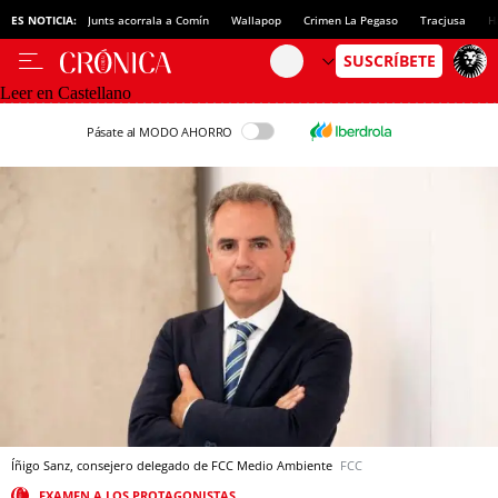
ES NOTICIA:
Junts acorrala a Comín
Wallapop
Crimen La Pegaso
Tracjusa
H
Leer en Castellano
Pásate al MODO AHORRO
Íñigo Sanz, consejero delegado de FCC Medio Ambiente
FCC
EXAMEN A LOS PROTAGONISTAS