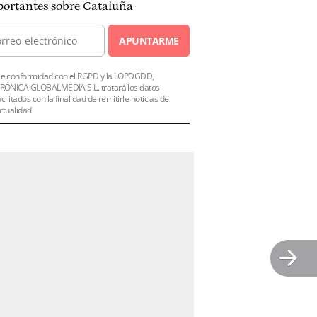
ortantes sobre Cataluña
APUNTARME
e conformidad con el RGPD y la LOPDGDD,
RÓNICA GLOBALMEDIA S.L. tratará los datos
acilitados con la finalidad de remitirle noticias de
ctualidad.