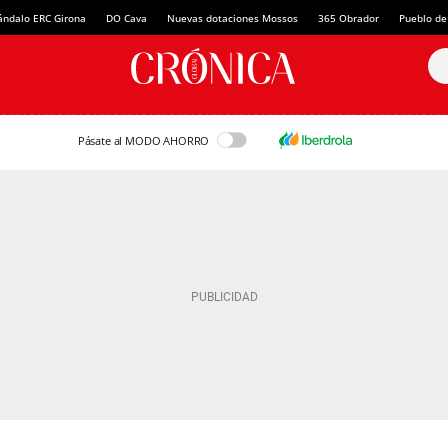
ándalo ERC Girona
DO Cava
Nuevas dotaciones Mossos
365 Obrador
Pueblo de
Pásate al MODO AHORRO