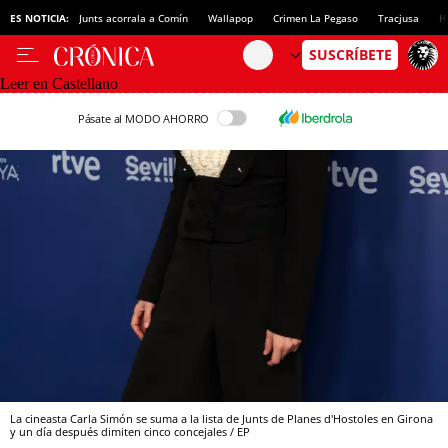
ES NOTICIA:
Junts acorrala a Comín
Wallapop
Crimen La Pegaso
Tracjusa
H
Leer en Castellano
Pásate al MODO AHORRO
La cineasta Carla Simón se suma a la lista de Junts de Planes d'Hostoles en Girona
y un día después dimiten cinco concejales / EP