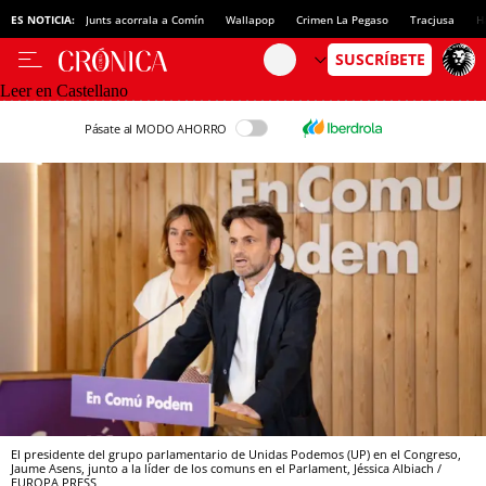
ES NOTICIA:
Junts acorrala a Comín
Wallapop
Crimen La Pegaso
Tracjusa
H
Leer en Castellano
Pásate al MODO AHORRO
El presidente del grupo parlamentario de Unidas Podemos (UP) en el Congreso,
Jaume Asens, junto a la líder de los comuns en el Parlament, Jéssica Albiach /
EUROPA PRESS