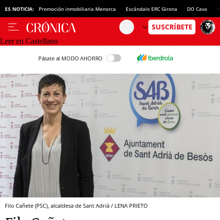
ES NOTICIA:
Promoción inmobiliaria Menorca
Escándalo ERC Girona
DO Cava
N
Leer en Castellano
Pásate al MODO AHORRO
Filo Cañete (PSC), alcaldesa de Sant Adrià / LENA PRIETO