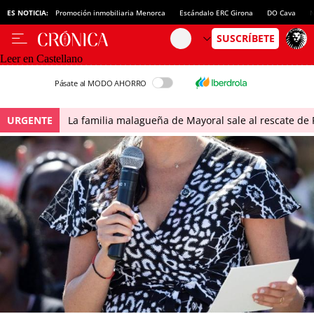
ES NOTICIA:
Promoción inmobiliaria Menorca
Escándalo ERC Girona
DO Cava
N
Leer en Castellano
Pásate al MODO AHORRO
URGENTE
La familia malagueña de Mayoral sale al rescate de P