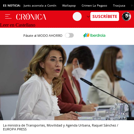
ES NOTICIA:
Junts acorrala a Comín
Wallapop
Crimen La Pegaso
Tracjusa
H
Leer en Castellano
Pásate al MODO AHORRO
La ministra de Transportes, Movilidad y Agenda Urbana, Raquel Sánchez /
EUROPA PRESS