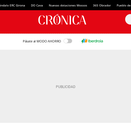
ándalo ERC Girona
DO Cava
Nuevas dotaciones Mossos
365 Obrador
Pueblo de
Pásate al MODO AHORRO