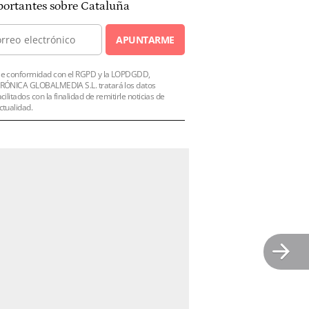
ortantes sobre Cataluña
APUNTARME
e conformidad con el RGPD y la LOPDGDD,
RÓNICA GLOBALMEDIA S.L. tratará los datos
acilitados con la finalidad de remitirle noticias de
ctualidad.