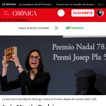
ES NOTICIA:
Los bandazos de AX Partners
Carrera por la alcaldía de Girona
La sec
Leer en Castellano
Pásate al MODO AHORRO
La escritora Inés Martín Rodrigo recibe el Premio Nadal de novela 2022 / EFE