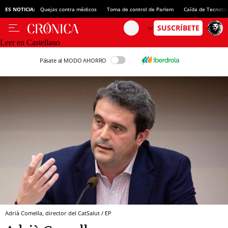
ES NOTICIA:
Quejas contra médicos
Toma de control de Parlem
Caída de Tecnotr
Leer en Castellano
Pásate al MODO AHORRO
Adrià Comella, director del CatSalut / EP