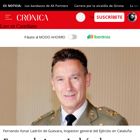
ES NOTICIA:
Los bandazos de AX Partners
Carrera por la alcaldía de Girona
La sec
Leer en Castellano
Pásate al MODO AHORRO
Fernando Aznar Ladrón de Guevara, Inspector general del Ejército en Cataluña