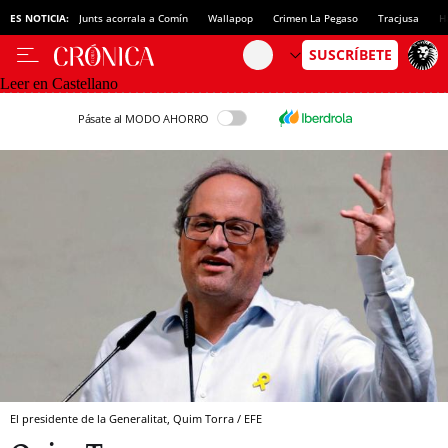
ES NOTICIA:
Junts acorrala a Comín
Wallapop
Crimen La Pegaso
Tracjusa
H
Leer en Castellano
Pásate al MODO AHORRO
El presidente de la Generalitat, Quim Torra / EFE