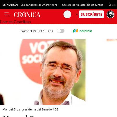
ES NOTICIA:
Los bandazos de AX Partners
Carrera por la alcaldía de Girona
La sec
Leer en Castellano
Pásate al MODO AHORRO
Manuel Cruz, presidente del Senado / CG