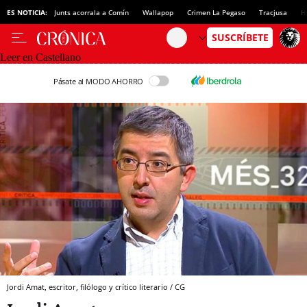
ES NOTICIA:
Junts acorrala a Comín
Wallapop
Crimen La Pegaso
Tracjusa
H
Leer en Castellano
Pásate al MODO AHORRO
Jordi Amat, escritor, filólogo y crítico literario / CG