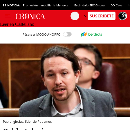
ES NOTICIA:
Promoción inmobiliaria Menorca
Escándalo ERC Girona
DO Cava
N
Leer en Castellano
Pásate al MODO AHORRO
Pablo Iglesias, líder de Podemos