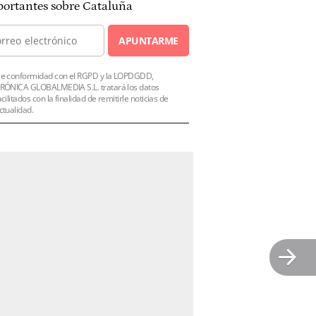
ortantes sobre Cataluña
APUNTARME
e conformidad con el RGPD y la LOPDGDD,
RÓNICA GLOBALMEDIA S.L. tratará los datos
acilitados con la finalidad de remitirle noticias de
ctualidad.