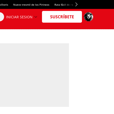
lítoris
Nuevo tresmil de los Pirineos
Ruta fácil de montaña
El arroz más meloso