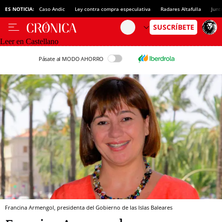
ES NOTICIA:
Caso Andic
Ley contra compra especulativa
Radares Altafulla
Junt
Leer en Castellano
Pásate al MODO AHORRO
Francina Armengol, presidenta del Gobierno de las Islas Baleares