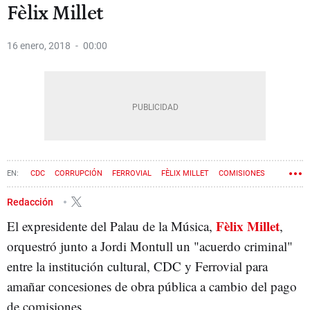
Fèlix Millet
16 enero, 2018
00:00
CDC
CORRUPCIÓN
FERROVIAL
FÈLIX MILLET
COMISIONES
CASO PALAU
Redacción
Fèlix Millet
El expresidente del Palau de la Música,
,
orquestró junto a Jordi Montull un "acuerdo criminal"
entre la institución cultural, CDC y Ferrovial para
amañar concesiones de obra pública a cambio del pago
de comisiones.