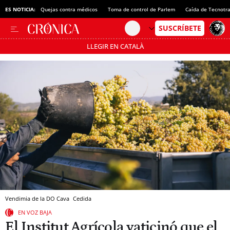
ES NOTICIA:
Quejas contra médicos
Toma de control de Parlem
Caída de Tecnotr
LLEGIR EN CATALÀ
Pásate al MODO AHORRO
Vendimia de la DO Cava
Cedida
EN VOZ BAJA
El Institut Agrícola vaticinó que el